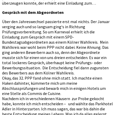
überzeugen konnte, der erhielt eine Einladung zum…
Gespräch mit dem Abgeordneten
Über den Jahreswechsel passierte erst mal nichts. Der Januar
verging auch und so langsam ging‘s in Richtung
Prüfungsvorbereitung. So um Karneval erhielt ich die
Einladung zum Gespräch mit einem SPD-
Bundestagsabgeordneten aus einem Kölner Wahlkreis. Mein
Wahlkreis war wohl beim PPP nicht dabei. Keine Ahnung. Das
ging anderen Bewerbern auch so, denn der Abgeordnete
musste sich für einen von uns dreien entscheiden. Es war ein
total lockeres Gespräch, überhaupt keine Prüfungs- oder
Bewerbungssituation. Die Entscheidung fiel dann zugunsten
des Bewerbers aus dem Kölner Wahlkreis.
Okay, das 32. PPP fand ohne mich statt. Ich machte einen
Haken dahinter, kümmerte mich um meine
Abschlussprüfungen und bewarb mich in einigen Hotels um
eine Stelle als Commis de Cuisine.
Nachdem ich in verschiedenen Häusern zur Probe gekocht
habe, konnte ich mich entscheiden – und wählte das Parkhotel
Adler in Hinterzarten. Ich muss sagen, das war bis dahin die
beste Entscheidung meines Lebens. Was ich da alles gelernt