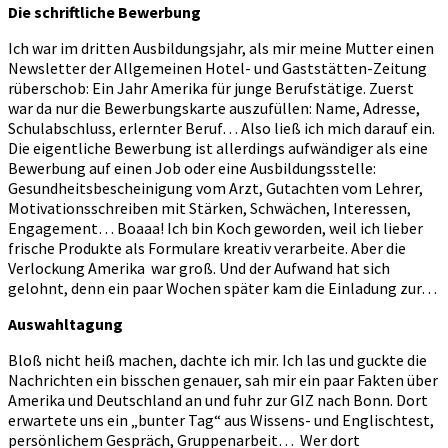
Die schriftliche Bewerbung
Ich war im dritten Ausbildungsjahr, als mir meine Mutter einen
Newsletter der Allgemeinen Hotel- und Gaststätten-Zeitung
rüberschob: Ein Jahr Amerika für junge Berufstätige. Zuerst
war da nur die Bewerbungskarte auszufüllen: Name, Adresse,
Schulabschluss, erlernter Beruf… Also ließ ich mich darauf ein.
Die eigentliche Bewerbung ist allerdings aufwändiger als eine
Bewerbung auf einen Job oder eine Ausbildungsstelle:
Gesundheitsbescheinigung vom Arzt, Gutachten vom Lehrer,
Motivationsschreiben mit Stärken, Schwächen, Interessen,
Engagement… Boaaa! Ich bin Koch geworden, weil ich lieber
frische Produkte als Formulare kreativ verarbeite. Aber die
Verlockung Amerika war groß. Und der Aufwand hat sich
gelohnt, denn ein paar Wochen später kam die Einladung zur…
Auswahltagung
Bloß nicht heiß machen, dachte ich mir. Ich las und guckte die
Nachrichten ein bisschen genauer, sah mir ein paar Fakten über
Amerika und Deutschland an und fuhr zur GIZ nach Bonn. Dort
erwartete uns ein „bunter Tag“ aus Wissens- und Englischtest,
persönlichem Gespräch, Gruppenarbeit… Wer dort