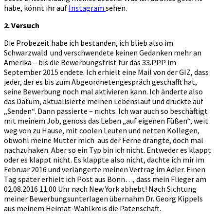
habe, könnt ihr auf
Instagram
sehen.
2. Versuch
Die Probezeit habe ich bestanden, ich blieb also im
Schwarzwald und verschwendete keinen Gedanken mehr an
Amerika – bis die Bewerbungsfrist für das 33.PPP im
September 2015 endete. Ich erhielt eine Mail von der GIZ, dass
jeder, der es bis zum Abgeordnetengespräch geschafft hat,
seine Bewerbung noch mal aktivieren kann. Ich änderte also
das Datum, aktualisierte meinen Lebenslauf und drückte auf
„Senden“. Dann passierte – nichts. Ich war auch so beschäftigt
mit meinem Job, genoss das Leben „auf eigenen Füßen“, weit
weg von zu Hause, mit coolen Leuten und netten Kollegen,
obwohl meine Mutter mich aus der Ferne drängte, doch mal
nachzuhaken. Aber so ein Typ bin ich nicht. Entweder es klappt
oder es klappt nicht. Es klappte also nicht, dachte ich mir im
Februar 2016 und verlängerte meinen Vertrag im Adler. Einen
Tag später erhielt ich Post aus Bonn…, dass mein Flieger am
02.08.2016 11.00 Uhr nach New York abhebt! Nach Sichtung
meiner Bewerbungsunterlagen übernahm Dr. Georg Kippels
aus meinem Heimat-Wahlkreis die Patenschaft.