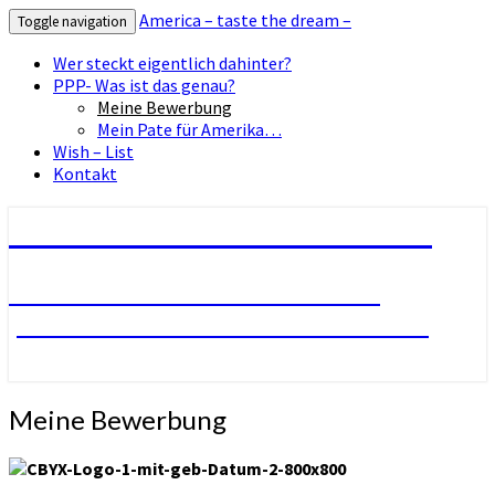
America – taste the dream –
Toggle navigation
Wer steckt eigentlich dahinter?
PPP- Was ist das genau?
Meine Bewerbung
Mein Pate für Amerika…
Wish – List
Kontakt
America – taste the dream –
Kochen? Geht auch in Amerika!
|Geschichten abseits vom Fast Food
Meine
Meine Bewerbung
Bewerbung