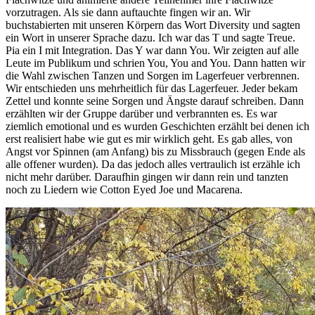
vorzutragen. Als sie dann auftauchte fingen wir an. Wir
buchstabierten mit unseren Körpern das Wort Diversity und sagten
ein Wort in unserer Sprache dazu. Ich war das T und sagte Treue.
Pia ein I mit Integration. Das Y war dann You. Wir zeigten auf alle
Leute im Publikum und schrien You, You and You. Dann hatten wir
die Wahl zwischen Tanzen und Sorgen im Lagerfeuer verbrennen.
Wir entschieden uns mehrheitlich für das Lagerfeuer. Jeder bekam
Zettel und konnte seine Sorgen und Ängste darauf schreiben. Dann
erzählten wir der Gruppe darüber und verbrannten es. Es war
ziemlich emotional und es wurden Geschichten erzählt bei denen ich
erst realisiert habe wie gut es mir wirklich geht. Es gab alles, von
Angst vor Spinnen (am Anfang) bis zu Missbrauch (gegen Ende als
alle offener wurden). Da das jedoch alles vertraulich ist erzähle ich
nicht mehr darüber. Daraufhin gingen wir dann rein und tanzten
noch zu Liedern wie Cotton Eyed Joe und Macarena.