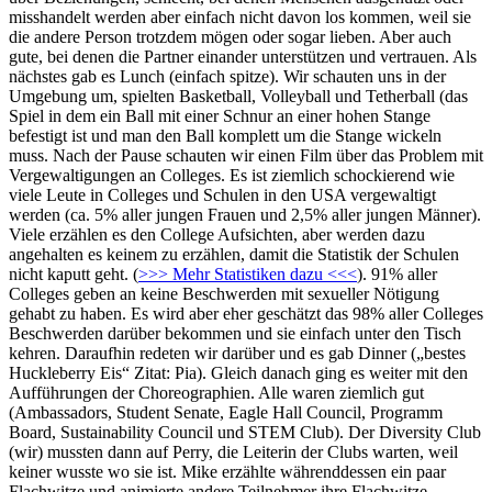
misshandelt werden aber einfach nicht davon los kommen, weil sie
die andere Person trotzdem mögen oder sogar lieben. Aber auch
gute, bei denen die Partner einander unterstützen und vertrauen. Als
nächstes gab es Lunch (einfach spitze). Wir schauten uns in der
Umgebung um, spielten Basketball, Volleyball und Tetherball (das
Spiel in dem ein Ball mit einer Schnur an einer hohen Stange
befestigt ist und man den Ball komplett um die Stange wickeln
muss. Nach der Pause schauten wir einen Film über das Problem mit
Vergewaltigungen an Colleges. Es ist ziemlich schockierend wie
viele Leute in Colleges und Schulen in den USA vergewaltigt
werden (ca. 5% aller jungen Frauen und 2,5% aller jungen Männer).
Viele erzählen es den College Aufsichten, aber werden dazu
angehalten es keinem zu erzählen, damit die Statistik der Schulen
nicht kaputt geht. (
>>> Mehr Statistiken dazu <<<
). 91% aller
Colleges geben an keine Beschwerden mit sexueller Nötigung
gehabt zu haben. Es wird aber eher geschätzt das 98% aller Colleges
Beschwerden darüber bekommen und sie einfach unter den Tisch
kehren. Daraufhin redeten wir darüber und es gab Dinner („bestes
Huckleberry Eis“ Zitat: Pia). Gleich danach ging es weiter mit den
Aufführungen der Choreographien. Alle waren ziemlich gut
(Ambassadors, Student Senate, Eagle Hall Council, Programm
Board, Sustainability Council und STEM Club). Der Diversity Club
(wir) mussten dann auf Perry, die Leiterin der Clubs warten, weil
keiner wusste wo sie ist. Mike erzählte währenddessen ein paar
Flachwitze und animierte andere Teilnehmer ihre Flachwitze