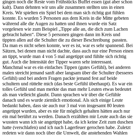
gingen noch die Reste vom Frühstücks Buffet essen (gut aber schon
kalt). Dann dehnten wir uns alle zusammen stellten uns in einen
Kreis. Wir spielten ein Spiel bei dem man sich richtig gut fühlen
konnte. Es wurden 5 Personen aus dem Kreis in die Mitte gebeten
während alle die Augen zu hatten und ihnen wurde ein Satz
vorgelesen wie zum Beispiel „Tippe alle an, die dich zum Lachen
gebracht haben“. Diese 5 personen gingen dann im Kreis und
tippten allen auf die Schulter die zu dieser Beschreibung passten.
Da man es nicht sehen konnte, wer es ist, war es sehr spannend. Bei
Sätzen, bei denen man nicht dachte, dass auch nur eine Person einen
an tippt, wurde man 4 von 5 mal angetippt und fühlte sich richtig
gut. Auch die Intensität der Tipper waren sehr interessant.
Manchmal war es ein einfaches Tippen (gutes Gefühl), bei anderen
malen streicht jemand sanft aber langsam über die Schulter (besseres
Gefühl) und bei andern Fragen packte jemand fest auf beide
schultern und rüttelte mich (das beste Gefühl überhaupt). Es war ein
tolles Gefühl und man merkte das man mehr Leuten etwas bedeutet
als man vielleicht glaubt. Dann sprachen wir über die Gefühle
danach und es wurde ziemlich emotional. Als sich einige Leute
bedankt haben, dass sie auch nur 3 mal von insgesamt 80 leuten
angetippt wurden, aber es nie für möglich gehalten hätten auch nur
ein mal berührt zu werden. Danach erzählten mir Leute auch das sie
wussten wann ich sie angetippt habe, da ich keine Zeit zum duschen
hatte (verschlafen) und ich nach Lagerfeuer gerochen habe. Zuletzt
redeten wir dann noch über die Umwelt, die anstehenden Wahlen