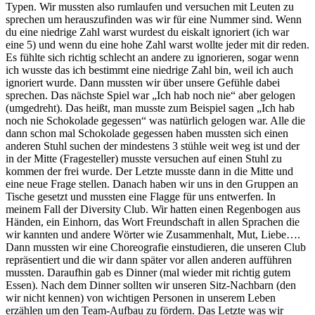
Typen. Wir mussten also rumlaufen und versuchen mit Leuten zu
sprechen um herauszufinden was wir für eine Nummer sind. Wenn
du eine niedrige Zahl warst wurdest du eiskalt ignoriert (ich war
eine 5) und wenn du eine hohe Zahl warst wollte jeder mit dir reden.
Es fühlte sich richtig schlecht an andere zu ignorieren, sogar wenn
ich wusste das ich bestimmt eine niedrige Zahl bin, weil ich auch
ignoriert wurde. Dann mussten wir über unsere Gefühle dabei
sprechen. Das nächste Spiel war „Ich hab noch nie“ aber gelogen
(umgedreht). Das heißt, man musste zum Beispiel sagen „Ich hab
noch nie Schokolade gegessen“ was natürlich gelogen war. Alle die
dann schon mal Schokolade gegessen haben mussten sich einen
anderen Stuhl suchen der mindestens 3 stühle weit weg ist und der
in der Mitte (Fragesteller) musste versuchen auf einen Stuhl zu
kommen der frei wurde. Der Letzte musste dann in die Mitte und
eine neue Frage stellen. Danach haben wir uns in den Gruppen an
Tische gesetzt und mussten eine Flagge für uns entwerfen. In
meinem Fall der Diversity Club. Wir hatten einen Regenbogen aus
Händen, ein Einhorn, das Wort Freundschaft in allen Sprachen die
wir kannten und andere Wörter wie Zusammenhalt, Mut, Liebe….
Dann mussten wir eine Choreografie einstudieren, die unseren Club
repräsentiert und die wir dann später vor allen anderen aufführen
mussten. Daraufhin gab es Dinner (mal wieder mit richtig gutem
Essen). Nach dem Dinner sollten wir unseren Sitz-Nachbarn (den
wir nicht kennen) von wichtigen Personen in unserem Leben
erzählen um den Team-Aufbau zu fördern. Das Letzte was wir