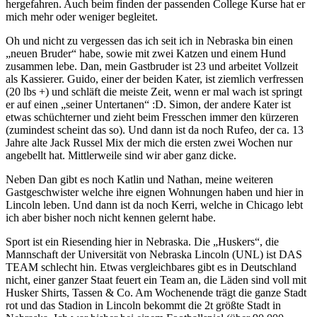
hergefahren. Auch beim finden der passenden College Kurse hat er
mich mehr oder weniger begleitet.
Oh und nicht zu vergessen das ich seit ich in Nebraska bin einen
„neuen Bruder“ habe, sowie mit zwei Katzen und einem Hund
zusammen lebe. Dan, mein Gastbruder ist 23 und arbeitet Vollzeit
als Kassierer. Guido, einer der beiden Kater, ist ziemlich verfressen
(20 lbs +) und schläft die meiste Zeit, wenn er mal wach ist springt
er auf einen „seiner Untertanen“ :D. Simon, der andere Kater ist
etwas schüchterner und zieht beim Fresschen immer den kürzeren
(zumindest scheint das so). Und dann ist da noch Rufeo, der ca. 13
Jahre alte Jack Russel Mix der mich die ersten zwei Wochen nur
angebellt hat. Mittlerweile sind wir aber ganz dicke.
Neben Dan gibt es noch Katlin und Nathan, meine weiteren
Gastgeschwister welche ihre eignen Wohnungen haben und hier in
Lincoln leben. Und dann ist da noch Kerri, welche in Chicago lebt
ich aber bisher noch nicht kennen gelernt habe.
Sport ist ein Riesending hier in Nebraska. Die „Huskers“, die
Mannschaft der Universität von Nebraska Lincoln (UNL) ist DAS
TEAM schlecht hin. Etwas vergleichbares gibt es in Deutschland
nicht, einer ganzer Staat feuert ein Team an, die Läden sind voll mit
Husker Shirts, Tassen & Co. Am Wochenende trägt die ganze Stadt
rot und das Stadion in Lincoln bekommt die 2t größte Stadt in