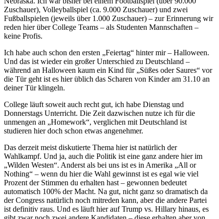
Nebraska. Ich war bisher bei einem Footballspiel (über 90.000
Zuschauer), Volleyballspiel (ca. 9.000 Zuschauer) und zwei
Fußballspielen (jeweils über 1.000 Zuschauer) – zur Erinnerung wir
reden hier über College Teams – als Studenten Mannschaften –
keine Profis.
Ich habe auch schon den ersten „Feiertag“ hinter mir – Halloween.
Und das ist wieder ein großer Unterschied zu Deutschland –
während an Halloween kaum ein Kind für „Süßes oder Saures“ vor
die Tür geht ist es hier üblich das Scharen von Kinder am 31.10 an
deiner Tür klingeln.
College läuft soweit auch recht gut, ich habe Dienstag und
Donnerstags Unterricht. Die Zeit dazwischen nutze ich für die
unmengen an „Homework“, verglichen mit Deutschland ist
studieren hier doch schon etwas angenehmer.
Das derzeit meist diskutierte Thema hier ist natürlich der
Wahlkampf. Und ja, auch die Politik ist eine ganz andere hier im
„Wilden Westen“. Anderst als bei uns ist es in Amerika „All or
Nothing“ – wenn du hier die Wahl gewinnst ist es egal wie viel
Prozent der Stimmen du erhalten hast – gewonnen bedeutet
automatisch 100% der Macht. Na gut, nicht ganz so dramatisch da
der Congress natürlich noch mitreden kann, aber die andere Partei
ist definitiv raus. Und es läuft hier auf Trump vs. Hillary hinaus, es
gibt zwar noch zwei andere Kandidaten – diese erhalten aber von