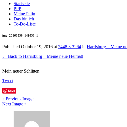
Startseite
PPP
Meine Patin
Das bin ich
To-Do-Liste
img_20160830_141030_1
Published
Oktober 19, 2016
at
2448 × 3264
in
Harrisburg – Meine n
← Back to Harrisburg – Meine neue Heimat!
Mein neuer Schlitten
Tweet
Save
« Previous Image
Next Image »