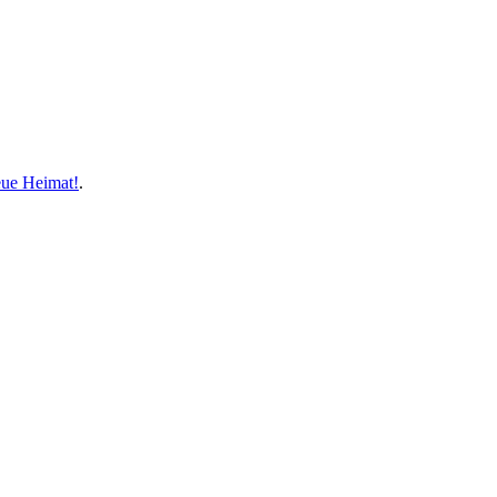
eue Heimat!
.