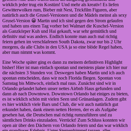
wirklich jeder trug ein Kostüm! Und mehr als kreativ! Es liefen
Gewitterwolken rum, Bieber mit Nest, Trickfilm Figuren, aber
natürlich auch die Grusel-Versionen und die Mädels meinst als sexy
Grusel-Version 😀 Martin und ich sind gegen den Strom gelaufen
und haben uns einen Tag vorher bei Walmart die Kuschel-Version
als Ganzkörper Kuh und Hai gekauft, war sehr gemütlich und
definitiv mal was anders. Endlich konnte man auch mal richtig
feiern gehen im verschlafenen South Dakota, zwar nur bis 2 Uhr
morgens, da alle Clubs in den USA ja so eine blöde Regel haben,
aber man nimmt was kommt.
Eine Woche später ging es dann zu meinem definitiven Highlight
bisher! Hier ist man einfach spontan und meistens plane ich hier nur
die nächsten 3 Stunden vor. Deswegen haben Martin und ich auch
spontan entscheiden, dass wir noch Florida fliegen. Spontan von
Samstag bis Mittwoch, einfach mal raus. Zunächst sind wir in
Orlando gelandet haben unser nettes Airbnb Haus gefunden und
dann ab nach Downtown. Downtown Orlando hat einiges zu bieten,
es ist wirklich schön mit vielen Seen und Grünanlagen. Zudem gibt
es hier wirklich viele Bars und Club, die wir auch natürlich gut
erkundet haben, dank einem netten Herren, der es als Aufgabe
gesehen hat, die Deutschen mal richtig rumzuführen und zu
sämtlichen Drinks einzuladen. Verrückt! Zum Schluss konnten wir
open air über den Dächern von Orlando feiern und das war wirklich
ein grandioses Erlebnis. Unter Sternenhimmel tanzen, alles