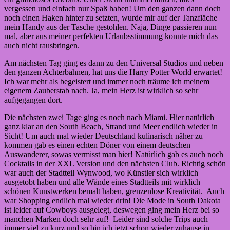
vergessen und einfach nur Spaß haben! Um den ganzen dann doch
noch einen Haken hinter zu setzten, wurde mir auf der Tanzfläche
mein Handy aus der Tasche gestohlen. Naja, Dinge passieren nun
mal, aber aus meiner perfekten Urlaubsstimmung konnte mich das
auch nicht rausbringen.
Am nächsten Tag ging es dann zu den Universal Studios und neben
den ganzen Achterbahnen, hat uns die Harry Potter World erwartet!
Ich war mehr als begeistert und immer noch träume ich meinem
eigenem Zauberstab nach. Ja, mein Herz ist wirklich so sehr
aufgegangen dort.
Die nächsten zwei Tage ging es noch nach Miami. Hier natürlich
ganz klar an den South Beach, Strand und Meer endlich wieder in
Sicht! Um auch mal wieder Deutschland kulinarisch näher zu
kommen gab es einen echten Döner von einem deutschen
Auswanderer, sowas vermisst man hier! Natürlich gab es auch noch
Cocktails in der XXL Version und den nächsten Club. Richtig schön
war auch der Stadtteil Wynwood, wo Künstler sich wirklich
ausgetobt haben und alle Wände eines Stadtteils mit wirklich
schönen Kunstwerken bemalt haben, grenzenlose Kreativität. Auch
war Shopping endlich mal wieder drin! Die Mode in South Dakota
ist leider auf Cowboys ausgelegt, deswegen ging mein Herz bei so
manchen Marken doch sehr auf! Leider sind solche Trips auch
immer viel zu kurz und so bin ich jetzt schon wieder zuhause in