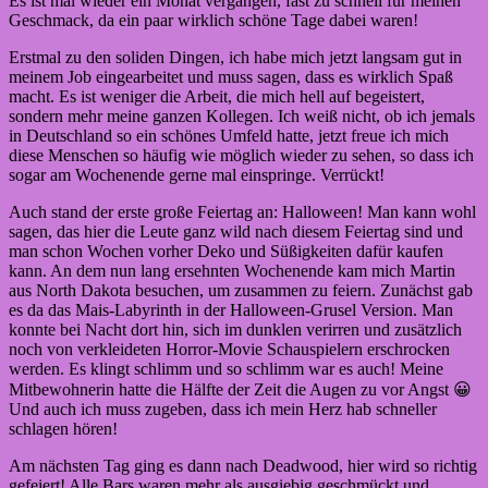
Es ist mal wieder ein Monat vergangen, fast zu schnell für meinen
Geschmack, da ein paar wirklich schöne Tage dabei waren!
Erstmal zu den soliden Dingen, ich habe mich jetzt langsam gut in
meinem Job eingearbeitet und muss sagen, dass es wirklich Spaß
macht. Es ist weniger die Arbeit, die mich hell auf begeistert,
sondern mehr meine ganzen Kollegen. Ich weiß nicht, ob ich jemals
in Deutschland so ein schönes Umfeld hatte, jetzt freue ich mich
diese Menschen so häufig wie möglich wieder zu sehen, so dass ich
sogar am Wochenende gerne mal einspringe. Verrückt!
Auch stand der erste große Feiertag an: Halloween! Man kann wohl
sagen, das hier die Leute ganz wild nach diesem Feiertag sind und
man schon Wochen vorher Deko und Süßigkeiten dafür kaufen
kann. An dem nun lang ersehnten Wochenende kam mich Martin
aus North Dakota besuchen, um zusammen zu feiern. Zunächst gab
es da das Mais-Labyrinth in der Halloween-Grusel Version. Man
konnte bei Nacht dort hin, sich im dunklen verirren und zusätzlich
noch von verkleideten Horror-Movie Schauspielern erschrocken
werden. Es klingt schlimm und so schlimm war es auch! Meine
Mitbewohnerin hatte die Hälfte der Zeit die Augen zu vor Angst 😀
Und auch ich muss zugeben, dass ich mein Herz hab schneller
schlagen hören!
Am nächsten Tag ging es dann nach Deadwood, hier wird so richtig
gefeiert! Alle Bars waren mehr als ausgiebig geschmückt und