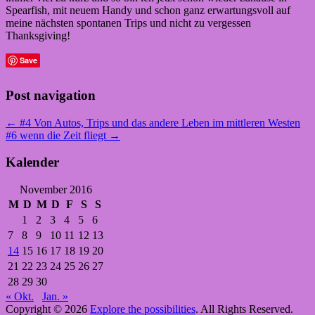
Spearfish, mit neuem Handy und schon ganz erwartungsvoll auf
meine nächsten spontanen Trips und nicht zu vergessen
Thanksgiving!
Save
Post navigation
← #4 Von Autos, Trips und das andere Leben im mittleren Westen
#6 wenn die Zeit fliegt →
Kalender
November 2016
M
D
M
D
F
S
S
1
2
3
4
5
6
7
8
9
10
11
12
13
14
15
16
17
18
19
20
21
22
23
24
25
26
27
28
29
30
« Okt.
Jan. »
Copyright © 2026
Explore the possibilities
. All Rights Reserved.